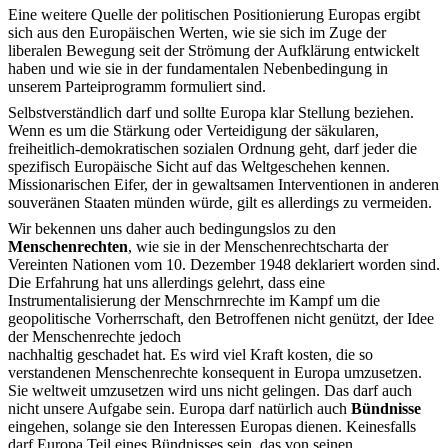
Eine weitere Quelle der politischen Positionierung Europas ergibt
sich aus den Europäischen Werten, wie sie sich im Zuge der
liberalen Bewegung seit der Strömung der Aufklärung entwickelt
haben und wie sie in der fundamentalen Nebenbedingung in
unserem Parteiprogramm formuliert sind.
Selbstverständlich darf und sollte Europa klar Stellung beziehen.
Wenn es um die Stärkung oder Verteidigung der säkularen,
freiheitlich-demokratischen sozialen Ordnung geht, darf jeder die
spezifisch Europäische Sicht auf das Weltgeschehen kennen.
Missionarischen Eifer, der in gewaltsamen Interventionen in anderen
souveränen Staaten münden würde, gilt es allerdings zu vermeiden.
Wir bekennen uns daher auch bedingungslos zu den
Menschenrechten
, wie sie in der Menschenrechtscharta der
Vereinten Nationen vom 10. Dezember 1948 deklariert worden sind.
Die Erfahrung hat uns allerdings gelehrt, dass eine
Instrumentalisierung der Menschrnrechte im Kampf um die
geopolitische Vorherrschaft, den Betroffenen nicht genützt, der Idee
der Menschenrechte jedoch
nachhaltig geschadet hat. Es wird viel Kraft kosten, die so
verstandenen Menschenrechte konsequent in Europa umzusetzen.
Sie weltweit umzusetzen wird uns nicht gelingen. Das darf auch
nicht unsere Aufgabe sein. Europa darf natürlich auch
Bündnisse
eingehen, solange sie den Interessen Europas dienen. Keinesfalls
darf Europa Teil eines Bündnisses sein, das von seinen