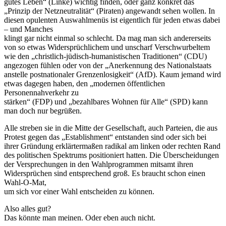
gutes Leben“ (Linke) wichtig finden, oder ganz konkret das
„Prinzip der Netzneutralität“ (Piraten) angewandt sehen wollen. In
diesen opulenten Auswahlmenüs ist eigentlich für jeden etwas dabei
– und Manches
klingt gar nicht einmal so schlecht. Da mag man sich andererseits
von so etwas Widersprüchlichem und unscharf Verschwurbeltem
wie den „christlich-jüdisch-humanistischen Traditionen“ (CDU)
angezogen fühlen oder von der „Anerkennung des Nationalstaats
anstelle postnationaler Grenzenlosigkeit“ (AfD). Kaum jemand wird
etwas dagegen haben, den „modernen öffentlichen
Personennahverkehr zu
stärken“ (FDP) und „bezahlbares Wohnen für Alle“ (SPD) kann
man doch nur begrüßen.
Alle streben sie in die Mitte der Gesellschaft, auch Parteien, die aus
Protest gegen das „Establishment“ entstanden sind oder sich bei
ihrer Gründung erklärtermaßen radikal am linken oder rechten Rand
des politischen Spektrums positioniert hatten. Die Überscheidungen
der Versprechungen in den Wahlprogrammen mitsamt ihren
Widersprüchen sind entsprechend groß. Es braucht schon einen
Wahl-O-Mat,
um sich vor einer Wahl entscheiden zu können.
Also alles gut?
Das könnte man meinen. Oder eben auch nicht.