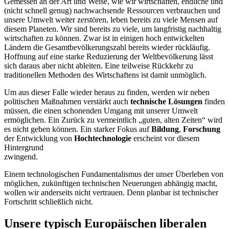
Gemessen an der Art und Weise, wie wir wirtschaften, endliche und
(nicht schnell genug) nachwachsende Ressourcen verbrauchen und
unsere Umwelt weiter zerstören, leben bereits zu viele Mensen auf
diesem Planeten. Wir sind bereits zu viele, um langfristig nachhaltig
wirtschaften zu können. Zwar ist in einigen hoch entwickelten
Ländern die Gesamtbevölkerungszahl bereits wieder rückläufig.
Hoffnung auf eine starke Reduzierung der Weltbevölkerung lässt
sich daraus aber nicht ableiten. Eine teilweise Rückkehr zu
traditionellen Methoden des Wirtschaftens ist damit unmöglich.
Um aus dieser Falle wieder heraus zu finden, werden wir neben
politischen Maßnahmen verstärkt auch
technische Lösungen
finden
müssen, die einen schonenden Umgang mit unserer Umwelt
ermöglichen. Ein Zurück zu vermeintlich „guten, alten Zeiten“ wird
es nicht geben können. Ein starker Fokus auf
Bildung
,
Forschung
der Entwicklung von
Hochtechnologie
erscheint vor diesem
Hintergrund
zwingend.
Einem technologischen Fundamentalismus der unser Überleben von
möglichen, zukünftigen technischen Neuerungen abhängig macht,
wollen wir anderseits nicht vertrauen. Denn planbar ist technischer
Fortschritt schließlich nicht.
Unsere typisch Europäischen liberalen