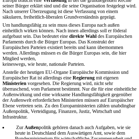
Europa braucht eine
Verfassung
in der die grundlegenden Rechte
seiner Bürger erklärt sind und die seine Organisation festgelegt wird.
Nach unserer Überzeugung ist diese Verfassung von einem
säkularen, freiheitlich-liberalen Grundverständnis geprägt.
Um handlungsfähig zu sein muss dieses Europa nach außen
einheitlich wirken können. Nach innen allerdings soll er föderal
aufgebaut sein. Das bedeutet eine
direkte Wahl
des Europäischen
Parlaments durch die Bürger Europas. Das Konstrukt der
Europäischen Parteien existiert bereits und kann übernommen
werden. Allerdings müssen es die Bürger Europas sein, die hier
Mitglied werden,
keineswegs, wie heute, nationale Parteien.
Anstelle der heutigen EU-Organe Europäische Kommission und
Europäischer Rat ist allerdings eine
Regierung
mit eigenen
Ministerien
vorgesehen. Die Regierung wird, nicht sehr
überraschend, vom Parlament bestimmt. Nur die für eine einheitliche
Außenwirkung und eine wirksame Handlungsfähigkeit gegenüber
der Außenwelt erforderlichen Ministerien müssen auf Europäischer
Ebene vertreten sein. Zu den Europaministerien zählen unabdingbar
Außenpolitik, Verteidigung, Finanzen, Justiz, Wirtschaft und
Infrastruktur.
Zur
Außen
politik gehören danach auch Aufgaben, wie sie
heute in Deutschland dem Auswärtigen Amt, sowie dem
Bundesministerium für wirtschaftliche Zusammenarbeit und