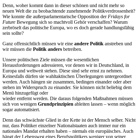
Denn, woher kommt dann in dieser schönen und nicht mehr so
neuen Welt die zu beobachtende zunehmende Politikverdrossenheit?
Wie konnte die außerparlamentarische Opposition der
Fridays for
Future
Bewegung sich so machtvoll Gehör verschaffen? Warum
zerbröselt das politische Europa, wo es doch gerade handlungsfähig
sein sollte?
Ganz offensichtlich müssen wir eine
andere Politik
anstreben und
wir müssen die
Politik anders
betreiben.
Unsere politischen Ziele müssen die wesentlichen
Herausforderungen adressieren, vor denen wir in Deutschland, in
Europa und weltweit stehen. Diese sind sehr ernst zu nehmen.
Keinesfalls dürfen sie wahltaktischen Überlegungen untergeordnet
werden. Auch hängen sie zusammen, bedingen einander oder aber
stehen im Widerspruch zu einander. Sie können nicht beliebig dem
Menü hinzugefügt oder
wieder entfernt werden. Die daraus folgenden Maßnahmen müssen
sich von wenigen
Grundprinzipien
ableiten lassen – wenn möglich
sogar automatisiert.
Denn das schwächste Glied in der Kette ist der Mensch selber. Nicht
nur, dass Politiker einzelner Nationalstaaten auch immer nur ein
nationales Mandat erhalten haben – niemals ein europäisches. Auch
hängt der Lebensweg eines Berufspolitikers weniger von seiner