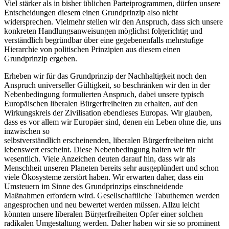
Viel stärker als in bisher üblichen Parteiprogrammen, dürfen unsere
Entscheidungen diesem einen Grundprinzip also nicht
widersprechen. Vielmehr stellen wir den Anspruch, dass sich unsere
konkreten Handlungsanweisungen möglichst folgerichtig und
verständlich begründbar über eine gegebenenfalls mehrstufige
Hierarchie von politischen Prinzipien aus diesem einen
Grundprinzip ergeben.
Erheben wir für das Grundprinzip der Nachhaltigkeit noch den
Anspruch universeller Gültigkeit, so beschränken wir den in der
Nebenbedingung formulierten Anspruch, dabei unsere typisch
Europäischen liberalen Bürgerfreiheiten zu erhalten, auf den
Wirkungskreis der Zivilisation ebendieses Europas. Wir glauben,
dass es vor allem wir Europäer sind, denen ein Leben ohne die, uns
inzwischen so
selbstverständlich erscheinenden, liberalen Bürgerfreiheiten nicht
lebenswert erscheint. Diese Nebenbedingung halten wir für
wesentlich. Viele Anzeichen deuten darauf hin, dass wir als
Menschheit unseren Planeten bereits sehr ausgeplündert und schon
viele Ökosysteme zerstört haben. Wir erwarten daher, dass ein
Umsteuern im Sinne des Grundprinzips einschneidende
Maßnahmen erfordern wird. Gesellschaftliche Tabuthemen werden
angesprochen und neu bewertet werden müssen. Allzu leicht
könnten unsere liberalen Bürgerfreiheiten Opfer einer solchen
radikalen Umgestaltung werden. Daher haben wir sie so prominent