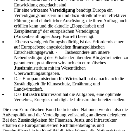
Entwicklung zugedacht sind.
Für eine wirksame
Verteidigung
benötigt Europa ein
Verteidigungsministerium und dazu Streitkräfte mit effektiver
Führung und einheitlicher Ausrüstung, die ihren Auftrag auch
erfüllen kann und die aktuelle „Doppelarbeit und
Zersplitterung“ der europäischen Verteidigung
(Außenbeauftragter Josep Borrell) beseitigt.
Ebenso wenig erklärungsbedürftig ist das Erfordernis einer
auf Europaebene angesiedelten
finanz
politischen
Entscheidungsgewalt.
·
Insbesondere um unsere
Nebenbedingung des Erhalts der liberalen Bürgerfreiheiten zu
garantieren, postulieren wir auch ein europäisches
Justiz
ministerium mit im Wesentlichen
Überwachungsaufgaben.
Das Europaministerium für
Wirtschaft
hat danach auch die
Zuständigkeit für Klimaschutz, Ernährung und
Landwirtschaft.
Das
Infrastruktur
ressort hat die Aufgaben, eine optimale
Verkehrs-, Energie- und digitale Infrastruktur bereitzustellen.
Die dem Europäischen Bund beitretenden Nationen werden also die
Außenpolitik und die Verteidigung vollständig an diesen delegieren.
Bei den Zuständigkeiten für Finanzen, Justiz und Infrastruktur
erhalten die Europaministerien Richtlinienbefugnis und
Durchgriffsrechte im Konfliktfall. Hier können die Nationalstaaten