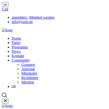
Call
anmelden | Mitglied werden
info@eufp.de
Home
Partei
Programm
News
Kontakt
Community
Gruppen
Aktivität
Mitglieder
Richtlinien
Meeting