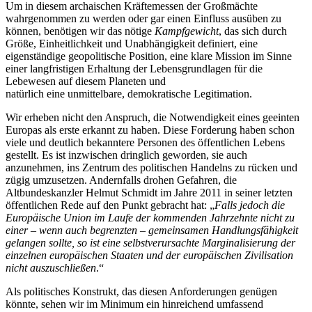
Um in diesem archaischen Kräftemessen der Großmächte
wahrgenommen zu werden oder gar einen Einfluss ausüben zu
können, benötigen wir das nötige
Kampfgewicht
, das sich durch
Größe, Einheitlichkeit und Unabhängigkeit definiert, eine
eigenständige geopolitische Position, eine klare Mission im Sinne
einer langfristigen Erhaltung der Lebensgrundlagen für die
Lebewesen auf diesem Planeten und
natürlich eine unmittelbare, demokratische Legitimation.
Wir erheben nicht den Anspruch, die Notwendigkeit eines geeinten
Europas als erste erkannt zu haben. Diese Forderung haben schon
viele und deutlich bekanntere Personen des öffentlichen Lebens
gestellt. Es ist inzwischen dringlich geworden, sie auch
anzunehmen, ins Zentrum des politischen Handelns zu rücken und
zügig umzusetzen. Andernfalls drohen Gefahren, die
Altbundeskanzler Helmut Schmidt im Jahre 2011 in seiner letzten
öffentlichen Rede auf den Punkt gebracht hat: „
Falls jedoch die
Europäische Union im Laufe der kommenden Jahrzehnte nicht zu
einer – wenn auch begrenzten – gemeinsamen Handlungsfähigkeit
gelangen sollte, so ist eine selbstverursachte Marginalisierung der
einzelnen europäischen Staaten und der europäischen Zivilisation
nicht auszuschließen
.“
Als politisches Konstrukt, das diesen Anforderungen genügen
könnte, sehen wir im Minimum ein hinreichend umfassend