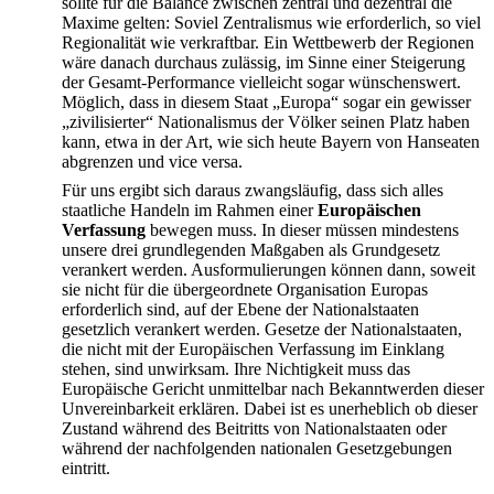
sollte für die Balance zwischen zentral und dezentral die
Maxime gelten: Soviel Zentralismus wie erforderlich, so viel
Regionalität wie verkraftbar. Ein Wettbewerb der Regionen
wäre danach durchaus zulässig, im Sinne einer Steigerung
der Gesamt-Performance vielleicht sogar wünschenswert.
Möglich, dass in diesem Staat „Europa“ sogar ein gewisser
„zivilisierter“ Nationalismus der Völker seinen Platz haben
kann, etwa in der Art, wie sich heute Bayern von Hanseaten
abgrenzen und vice versa.
Für uns ergibt sich daraus zwangsläufig, dass sich alles
staatliche Handeln im Rahmen einer
Europäischen
Verfassung
bewegen muss. In dieser müssen mindestens
unsere drei grundlegenden Maßgaben als Grundgesetz
verankert werden. Ausformulierungen können dann, soweit
sie nicht für die übergeordnete Organisation Europas
erforderlich sind, auf der Ebene der Nationalstaaten
gesetzlich verankert werden. Gesetze der Nationalstaaten,
die nicht mit der Europäischen Verfassung im Einklang
stehen, sind unwirksam. Ihre Nichtigkeit muss das
Europäische Gericht unmittelbar nach Bekanntwerden dieser
Unvereinbarkeit erklären. Dabei ist es unerheblich ob dieser
Zustand während des Beitritts von Nationalstaaten oder
während der nachfolgenden nationalen Gesetzgebungen
eintritt.